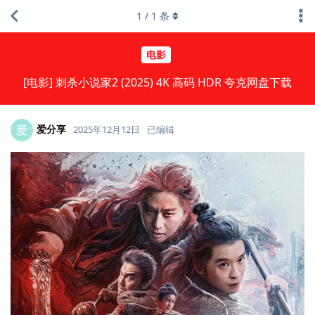
1
/
1
条
电影
[电影] 刺杀小说家2 (2025) 4K 高码 HDR 夸克网盘下载
爱分享
爱
2025年12月12日
已编辑