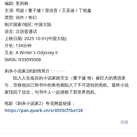
编剧: 里则林
主演: 邓超 / 董子健 / 雷佳音 / 王圣迪 / 丁程鑫
类型: 动作 / 奇幻
制片国家/地区: 中国大陆
语言: 汉语普通话
上映日期: 2025-10-01(中国大陆)
片长: 134分钟
又名: A Writer's Odyssey Ⅱ
IMDb: tt33095008
刺杀小说家2的剧情简介 · · · · · ·
陷入人生低谷的小说家路空文（董子健 饰）被巨大的诱惑牵
引，导致他自己和书中的角色都陷入了不可逆转的危机。最终小说
家找回了信念，与书中人一起拯救了双世界危机。
电影《刺杀小说家2》夸克网盘链接：
https://pan.quark.cn/s/4555cf7ba128
回复