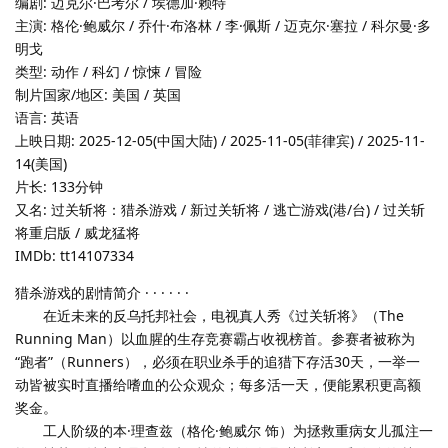
编剧: 迈克尔·巴考尔 / 埃德加·赖特
主演: 格伦·鲍威尔 / 乔什·布洛林 / 李·佩斯 / 迈克尔·塞拉 / 科尔曼·多
明戈
类型: 动作 / 科幻 / 惊悚 / 冒险
制片国家/地区: 美国 / 英国
语言: 英语
上映日期: 2025-12-05(中国大陆) / 2025-11-05(菲律宾) / 2025-11-
14(美国)
片长: 133分钟
又名: 过关斩将：猎杀游戏 / 新过关斩将 / 逃亡游戏(港/台) / 过关斩
将重启版 / 威龙猛将
IMDb: tt14107334
猎杀游戏的剧情简介 · · · · · ·
在近未来的反乌托邦社会，电视真人秀《过关斩将》（The
Running Man）以血腥的生存竞赛霸占收视榜首。参赛者被称为
“跑者”（Runners），必须在职业杀手的追猎下存活30天，一举一
动皆被实时直播给嗜血的公众观众；每多活一天，便能累积更高额
奖金。
工人阶级的本·理查兹（格伦·鲍威尔 饰）为拯救重病女儿孤注一