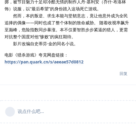
掷，被节目魅力十足却冷酷无情的制作人丹·基利安（乔什·布洛林
饰）说服，以“最后希望”的身份踏入这场死亡游戏。
然而，本的叛逆、求生本能与坚韧意志，竟让他意外成为全民
追捧的偶像——同时也成了整个体制的致命威胁。 随着收视率飙升
至巅峰，危险指数同步暴涨。本不仅要智胜步步紧逼的猎人，更需
对抗整个国度对他“惨败”的疯狂期待。
影片改编自史蒂芬·金的同名小说。
电影《猎杀游戏》夸克网盘链接：
https://pan.quark.cn/s/aeeae57d0812
回复
说点什么吧...