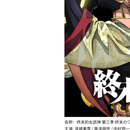
名称：终末的女武神 第三季 終末の
主演: 泽城美雪 / 黑泽朋世 / 中村悠一