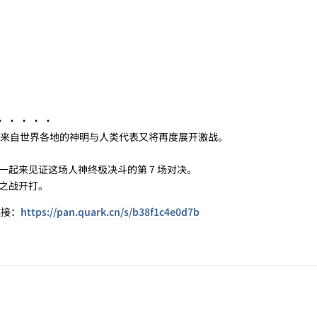
· · · ·
来自世界各地的神明与人类代表又将再度展开激战。
，一起来见证这场人神终极决斗的第 7 场对决。
之战开打。
链接：
https://pan.quark.cn/s/b38f1c4e0d7b