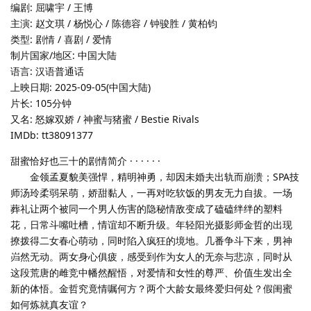
编剧: 屈啸宇 / 王博
主演: 赵文琪 / 杨悦心 / 陈德容 / 钟骏胜 / 黄柏钧
类型: 剧情 / 喜剧 / 爱情
制片国家/地区: 中国大陆
语言: 汉语普通话
上映日期: 2025-09-05(中国大陆)
片长: 105分钟
又名: 怒嫁双娇 / 神蜜与猪蜜 / Bestie Rivals
IMDb: tt38091377
甜蜜恰好也三十的剧情简介 · · · · · ·
金领孟夏貌美强悍，精明神勇，却因未婚夫出轨而崩溃；SPA技
师汤玲柔弱呆萌，娇甜黏人，一再对吃软饭的男友无力自拔。一场
葬礼让两个被同一个男人伤害的隐秘情敌变成了磕磕绊绊的塑料
花，日常斗嘴吐槽，情谊却不断升级。年轻阳光摄影师金哲的出现
撩拨得二女春心萌动，同时陷入疯狂的境地。几番争斗下来，男神
岿然无动。两女身心俱疲，感受到作为女人的无奈与悲凉，同时从
这段荒唐的雌竞中幡然醒悟，对爱情和女性的尊严、价值生发出全
新的体悟。金哲究竟情嘱何方？两个大龄女最终爱归何处？假闺蜜
如何炼就真友谊？