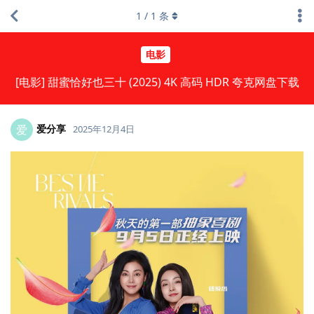
1
/
1
条
电影
[电影] 甜蜜恰好也三十 (2025) 4K 高码 HDR 夸克网盘下载
爱分享
爱
2025年12月4日