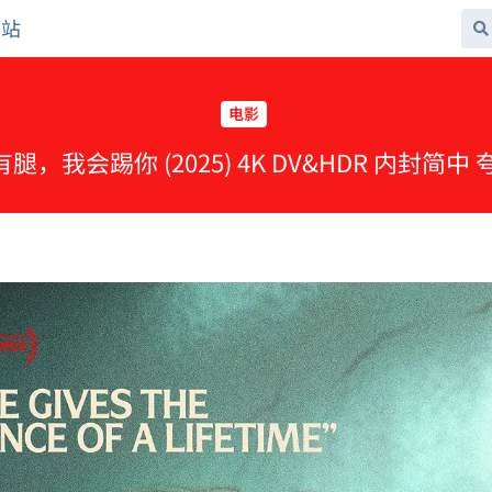
网站
电影
有腿，我会踢你 (2025) 4K DV&HDR 内封简