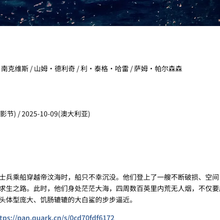
南克维斯 / 山姆·德利奇 / 利·泰格·哈雷 / 萨姆·帕尔森森
节) / 2025-10-09(澳大利亚)
兵乘船穿越帝汶海时，船只不幸沉没。他们登上了一艘不断破损、空间
求生之路。此时，他们身处茫茫大海，四周数百英里内荒无人烟，不仅要
头体型庞大、饥肠辘辘的大白鲨的步步逼近。
tps://pan.quark.cn/s/0cd70fdf6172