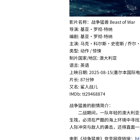
影片名称：战争猛兽 Beast of War
导演: 基亚·罗彻-特纳
编剧: 基亚·罗彻-特纳
主演: 马克·科尔斯·史密斯 / 乔尔·
类型: 动作 / 惊悚
制片国家/地区: 澳大利亚
语言: 英语
上映日期: 2025-08-15(墨尔本国际电影
片长: 87分钟
又名: 鲨人战儿
IMDb: tt29468874
战争猛兽的剧情简介：
二战期间，一队年轻的澳大利亚士
生筏，必须在严酷的海上环境中寻找
人际冲突与敌人的袭击，还得直面一
电影《战争猛兽》夸克网盘链接：
ht