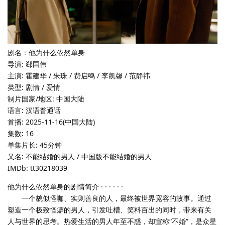
剧名：他为什么依然单身
导演: 郄国伟
主演: 霍建华 / 朱珠 / 费启鸣 / 李凯馨 / 范静祎
类型: 剧情 / 爱情
制片国家/地区: 中国大陆
语言: 汉语普通话
首播: 2025-11-16(中国大陆)
集数: 16
单集片长: 45分钟
又名: 不能结婚的男人 / 中国版不能结婚的男人
IMDb: tt30218039
他为什么依然单身的剧情简介 · · · · · ·
一个貌似怪咖、实则善良的人，最终被世界宽容的故事。通过
塑造一个极致怪癖的男人，引发吐槽、笑料百出的同时，带来有关
人与世界的思考。热爱生活的男人年至不惑，却宣称“不婚”，是众星