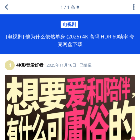
1
/
1
条
电视剧
[电视剧] 他为什么依然单身 (2025) 4K 高码 HDR 60帧率 夸
克网盘下载
4K影音爱好者
4
2025年11月16日
已编辑