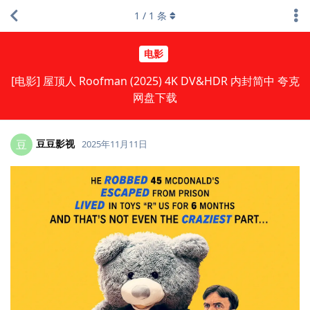
1
/
1
条
电影
[电影] 屋顶人 Roofman (2025) 4K DV&HDR 内封简中 夸克
网盘下载
豆豆影视
豆
2025年11月11日