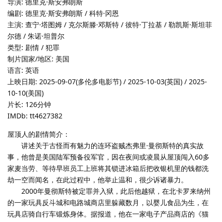
导演: 德里克·斯安弗朗斯
编剧: 德里克·斯安弗朗斯 / 科特·冈恩
主演: 查宁·塔图姆 / 克尔斯滕·邓斯特 / 彼特·丁拉基 / 勒凯斯·斯坦菲
尔德 / 朱诺·坦普尔
类型: 剧情 / 犯罪
制片国家/地区: 美国
语言: 英语
上映日期: 2025-09-07(多伦多电影节) / 2025-10-03(英国) / 2025-
10-10(美国)
片长: 126分钟
IMDb: tt4627382
屋顶人的剧情简介：
讲述关于古怪而有魅力的连环盗贼杰弗里·曼彻斯特的真实故
事，他曾是美国陆军预备役军官，因在夜间或凌晨从屋顶闯入60多
家麦当劳、等待早班员工上班将其锁进冰箱后把收银机里的钱都洗
劫一空而闻名，在此过程中，他举止温和，很少诉诸暴力。
2000年曼彻斯特被定罪并入狱，此后他越狱，在北卡罗来纳州
的一家玩具反斗城和电路城商店里躲藏数月，以婴儿食品为生，在
玩具店骑自行车锻炼身体。据报道，他在一家电子产品商店的《猫