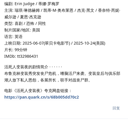
编剧: Erin Judge / 蒂娜·罗梅罗
主演: 瑞琪·琳德赫姆 / 凯蒂·M·奥布莱恩 / 杰克·黑文 / 香奈特·芮妮·
威尔逊 / 夏恩·杰克逊
类型: 喜剧 / 恐怖 / 同性
制片国家/地区: 美国
语言: 英语
上映日期: 2025-06-07(翠贝卡电影节) / 2025-10-24(美国)
片长: 99分钟
IMDb: tt32986431
活死人变装夜的剧情简介 · · · · · ·
布鲁克林变装秀突发丧尸危机，嗜脑活尸来袭。变装皇后与俱乐部
潮人放下私人恩怨，各展所长，联手对战丧尸群。
电影《活死人变装夜》夸克网盘链接：
https://pan.quark.cn/s/68b005dd70c2
回复