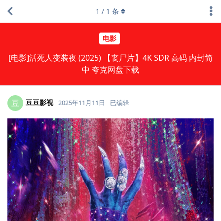
1
/
1
条
电影
[电影]活死人变装夜 (2025) 【丧尸片】4K SDR 高码 内封简
中 夸克网盘下载
豆豆影视
豆
2025年11月11日
已编辑