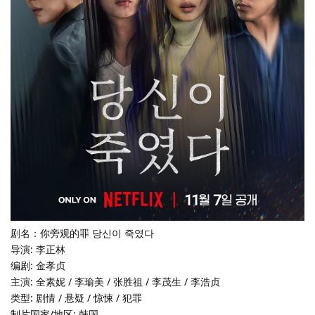
剧名：你旁观的罪 당신이 죽였다
导演: 李正林
编剧: 金孝贞
主演: 全素妮 / 李瑜美 / 张胜祖 / 李茂生 / 李浩贞
类型: 剧情 / 悬疑 / 惊悚 / 犯罪
制片国家/地区: 韩国