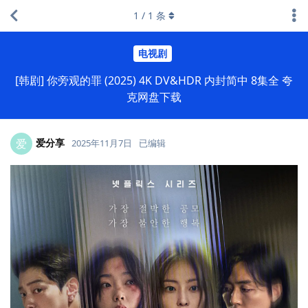
1
/
1
条
电视剧
[韩剧] 你旁观的罪 (2025) 4K DV&HDR 内封简中 8集全 夸
克网盘下载
爱分享
爱
2025年11月7日
已编辑