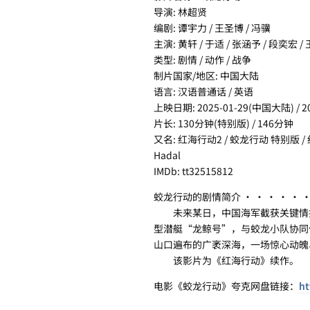
导演: 林超贤
编剧: 谭宇力 / 王圣博 / 冯骥
主演: 黄轩 / 于适 / 张涵予 / 段奕宏 /
类型: 剧情 / 动作 / 战争
制片国家/地区: 中国大陆
语言: 汉语普通话 / 英语
上映日期: 2025-01-29(中国大陆) / 
片长: 130分钟(特别版) / 146分钟
又名: 红海行动2 / 蛟龙行动 特别版 / 红
Hadal
IMDb: tt32515812
蛟龙行动的剧情简介 · · · · · 
未来某日，中国海军截获关键情报
型潜艇“龙鲸号”，与蛟龙小队协同
山口遍布的广袤深海，一场惊心动魄
该影片为《红海行动》续作。
电影《蛟龙行动》夸克网盘链接：
ht