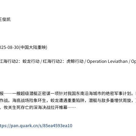
 王俊凯
2025-08-30(中国大陆重映)
海行动2：蛟龙行动 / 红海行动2：虎鲸行动 / Operation Leviathan / Ope
·
——一艘超级潜艇正密谋一项针对我国东南沿海城市的绝密军事计划。
作战。海底战场险象环生，蛟龙遭遇重重陷阱，潜艇与敌多番埋伏周旋，
、攸关生死存亡的深海决战拉开帷幕……
tps://pan.quark.cn/s/85ea4593ea10