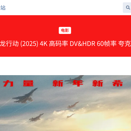
网站
电影
蛟龙行动 (2025) 4K 高码率 DV&HDR 60帧率 