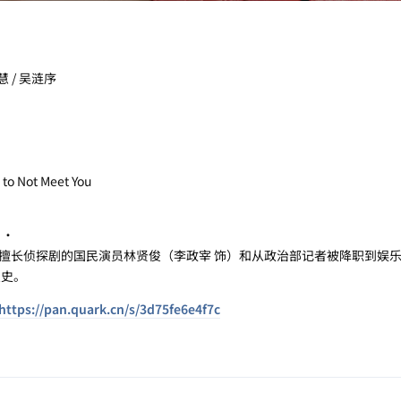
慧 / 吴涟序
 Not Meet You
 ·
长侦探剧的国民演员林贤俊（李政宰 饰）和从政治部记者被降职到娱乐
曼史。
https://pan.quark.cn/s/3d75fe6e4f7c