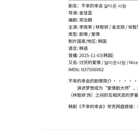
剧名：不幸的幸会 얄미운 사랑
导演: 金佳蓝
编剧: 郑汝朗
主演: 李政宰 / 林智妍 / 金志勋 / 徐智
类型: 剧情 / 爱情
制片国家/地区: 韩国
语言: 韩语
首播: 2025-11-03(韩国)
又名: 讨厌的爱情 / 얄미운사랑 / Nice to
IMDb: tt37506062
不幸的幸会的剧情简介 · · · · ·
讲述梦想成为“爱情剧大师”、擅
（林智妍 饰）之间的互相厌恶的罗
韩剧《不幸的幸会》夸克网盘链接：