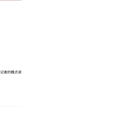
记者的魏贞淑
回复