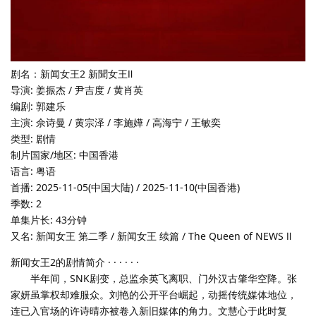
剧名：新闻女王2 新聞女王Ⅱ
导演: 姜振杰 / 尹吉度 / 黄肖英
编剧: 郭建乐
主演: 佘诗曼 / 黄宗泽 / 李施嬅 / 高海宁 / 王敏奕
类型: 剧情
制片国家/地区: 中国香港
语言: 粤语
首播: 2025-11-05(中国大陆) / 2025-11-10(中国香港)
季数: 2
单集片长: 43分钟
又名: 新闻女王 第二季 / 新闻女王 续篇 / The Queen of NEWS Ⅱ
新闻女王2的剧情简介 · · · · · ·
半年间，SNK剧变，总监余英飞离职、门外汉古肇华空降。张
家妍虽掌权却难服众。刘艳的公开平台崛起，动摇传统媒体地位，
连已入官场的许诗晴亦被卷入新旧媒体的角力。文慧心于此时复