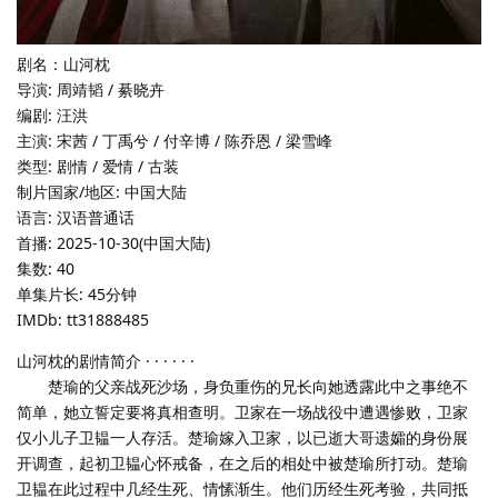
剧名：山河枕
导演: 周靖韬 / 綦晓卉
编剧: 汪洪
主演: 宋茜 / 丁禹兮 / 付辛博 / 陈乔恩 / 梁雪峰
类型: 剧情 / 爱情 / 古装
制片国家/地区: 中国大陆
语言: 汉语普通话
首播: 2025-10-30(中国大陆)
集数: 40
单集片长: 45分钟
IMDb: tt31888485
山河枕的剧情简介 · · · · · ·
楚瑜的父亲战死沙场，身负重伤的兄长向她透露此中之事绝不
简单，她立誓定要将真相查明。卫家在一场战役中遭遇惨败，卫家
仅小儿子卫韫一人存活。楚瑜嫁入卫家，以已逝大哥遗孀的身份展
开调查，起初卫韫心怀戒备，在之后的相处中被楚瑜所打动。楚瑜
卫韫在此过程中几经生死、情愫渐生。他们历经生死考验，共同抵