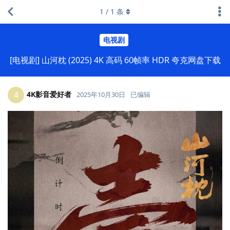
1
/
1
条
电视剧
[电视剧] 山河枕 (2025) 4K 高码 60帧率 HDR 夸克网盘下载
4K影音爱好者
4
2025年10月30日
已编辑