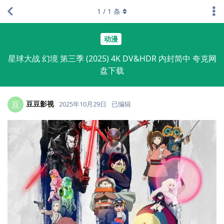
1
/
1
条
动漫
星球大战 幻境 第三季 (2025) 4K DV&HDR 内封简中 夸克网
盘下载
豆豆影视
豆
2025年10月29日
已编辑