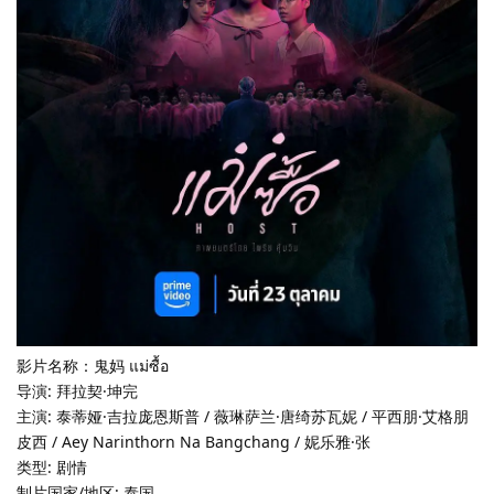
影片名称：鬼妈 แม่ซื้อ
导演: 拜拉契·坤完
主演: 泰蒂娅·吉拉庞恩斯普 / 薇琳萨兰·唐绮苏瓦妮 / 平西朋·艾格朋
皮西 / Aey Narinthorn Na Bangchang / 妮乐雅·张
类型: 剧情
制片国家/地区: 泰国