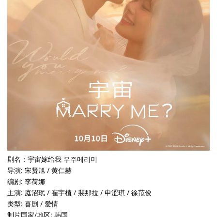
剧名：宇宙嫁给我 우주메리미
导演: 宋贤旭 / 黄仁赫
编剧: 李荷娜
主演: 庭沼珉 / 崔宇植 / 裴那拉 / 申涩琪 / 徐范俊
类型: 喜剧 / 爱情
制片国家/地区: 韩国