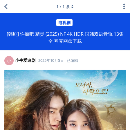
1
/
1
条
电视剧
[韩剧] 许愿吧 精灵 (2025) NF 4K HDR 国韩双语音轨 13集
全 夸克网盘下载
小牛爱追剧
小
2025年10月5日
已编辑