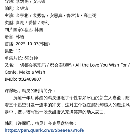
导演: 李炳宪 / 安吉镐
编剧: 金银淑
主演: 金宇彬 / 裴秀智 / 安恩真 / 鲁常泫 / 高圭弼
类型: 喜剧 / 爱情 / 奇幻
制片国家/地区: 韩国
语言: 韩语
首播: 2025-10-03(韩国)
集数: 12
单集片长: 60分钟
又名: 一切都会实现吗 / 都会实现吗 / All the Love You Wish For /
Genie, Make a Wish
IMDb: tt32409807
许愿吧，精灵的剧情简介：
沉睡千年后苏醒的精灵邂逅了个性有如冰山的新主人嘉盈，随
着三个愿望引发一连串的冲突，这对主仆就在混乱却感人的魔法风
暴中，携手谱写出一段既甜蜜又充满笑声的动人恋曲。
韩剧《许愿吧，精灵》夸克网盘链接：
https://pan.quark.cn/s/5bea4e7316fe