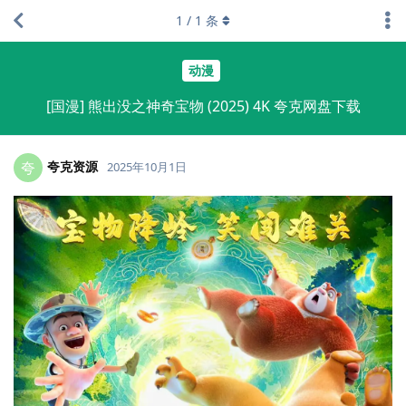
1
/
1
条
动漫
[国漫] 熊出没之神奇宝物 (2025) 4K 夸克网盘下载
夸克资源
夸
2025年10月1日