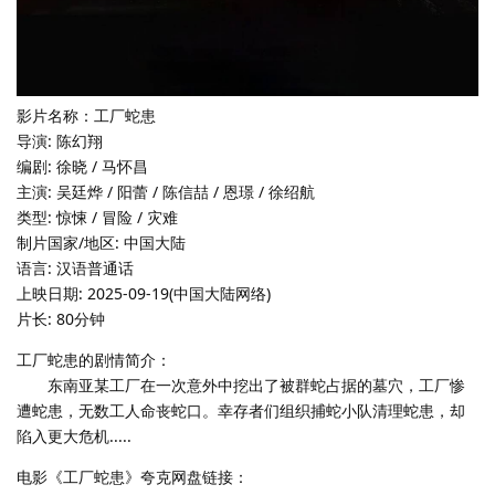
影片名称：工厂蛇患
导演: 陈幻翔
编剧: 徐晓 / 马怀昌
主演: 吴廷烨 / 阳蕾 / 陈信喆 / 恩璟 / 徐绍航
类型: 惊悚 / 冒险 / 灾难
制片国家/地区: 中国大陆
语言: 汉语普通话
上映日期: 2025-09-19(中国大陆网络)
片长: 80分钟
工厂蛇患的剧情简介：
东南亚某工厂在一次意外中挖出了被群蛇占据的墓穴，工厂惨
遭蛇患，无数工人命丧蛇口。幸存者们组织捕蛇小队清理蛇患，却
陷入更大危机.....
电影《工厂蛇患》夸克网盘链接：