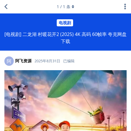
1
/
1
条
电视剧
[电视剧] 二龙湖 村暖花开2 (2025) 4K 高码 60帧率 夸克网盘
下载
阿飞资源
阿
2025年8月31日
已编辑