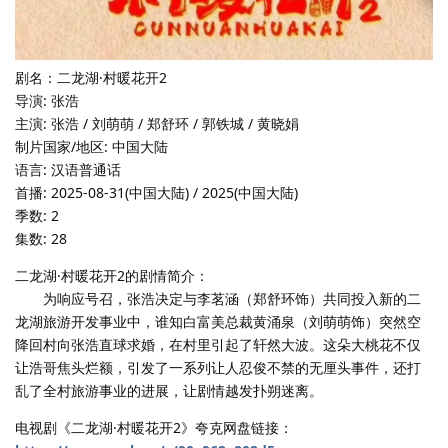
剧名：二龙湖·村暖花开2
导演: 张浩
主演: 张浩 / 刘萌萌 / 郑舒环 / 郭铁城 / 黄晓娟
制片国家/地区: 中国大陆
语言: 汉语普通话
首播: 2025-08-31(中国大陆) / 2025(中国大陆)
季数: 2
集数: 28
二龙湖·村暖花开2的剧情简介：
为响应号召，张浩决定与李茗涵（郑舒环饰）共同投入新的二
龙湖旅游开发事业中，谁知白富美总裁黄涌泉（刘萌萌饰）突然空
降回村向张浩直球求婚，在村里引起了轩然大波。这朵大桃花不仅
让浩哥焦头烂额，引发了一系列让人忍俊不禁的无厘头事件，还打
乱了全村旅游事业的进展，让剧情越发扑朔迷离。
电视剧《二龙湖·村暖花开2》夸克网盘链接：