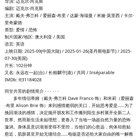
导演: 迈克尔·尚克斯
编剧: 迈克尔·尚克斯
主演: 戴夫·弗兰科 / 爱丽森·布里 / 达蒙·海瑞曼 / 米娅·莫里西 / 卡尔·
里奇蒙德
类型: 爱情 / 恐怖
制片国家/地区: 澳大利亚 / 美国
语言: 英语
上映日期: 2025-09(中国大陆) / 2025-01-26(圣丹斯电影节) / 2025-
07-30(美国)
片长: 102分钟
又名: 永远在一起(台) / 长相黐守(港) / 共同 / Inséparable
IMDb: tt31184028
同甘共苦的剧情简介 · · · · · ·
多年情侣蒂姆（戴夫·弗兰科 Dave Franco 饰）和米莉（爱丽森
·布里 Alison Brie 饰）来到感情脆弱的关口，开始思考爱是……为了
挽回渐淡的感情，决定抛开朋友和工作搬到陌生乡村展开全新二人
世界。然而新生活未如理想，更卷入了当地一场超自然力量的恐怖
漩涡。身体及意识渐渐变得不受控，当他们的心愈远，肉体却愈贴
愈近，肌肤甚至开始无缝结合……电锯是否还给大家自由的唯一解救