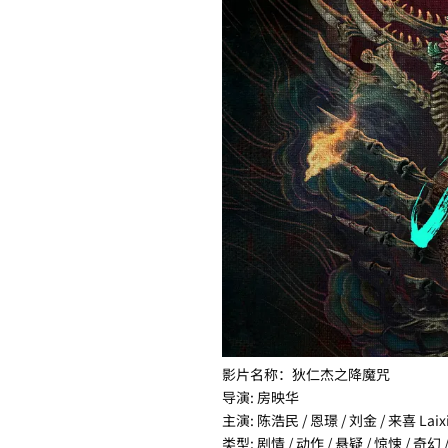
影片名称：狄仁杰之降魔咒
导演: 房映华
主演: 陈浩民 / 恩璟 / 刘金 / 来喜 Laix
类型: 剧情 / 动作 / 悬疑 / 惊悚 / 奇幻 