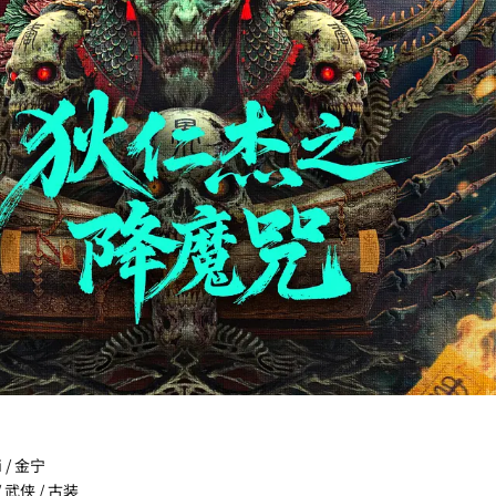
i / 金宁
/ 武侠 / 古装