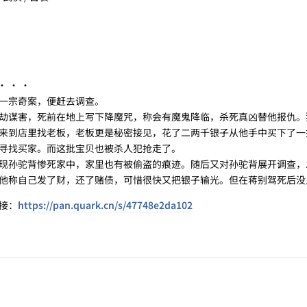
 · ·
一宗奇案，便赶去调查。
谋害，死前在地上写下降魔咒，称会有魔鬼降临，杀死真凶替他报仇。
来到店里找老板，老板更是秘密接见，花了二两千银子从他手中买下了一
寻找买家。而这批宝贝也被杀人犯抢走了。
孙驼背惨死家中，家里也有被偷盗的痕迹。随后又对孙驼背展开调查，
称自己发了财，还了赌债，可惜很快又把银子输光。但在蒋别驾死后没几天
接：
https://pan.quark.cn/s/47748e2da102