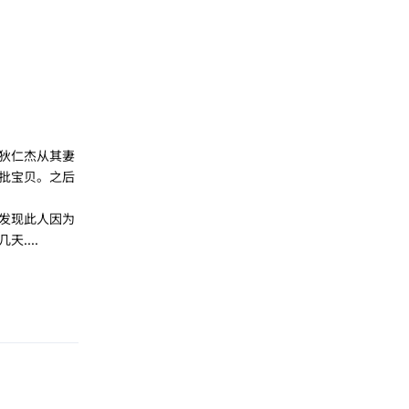
狄仁杰从其妻
批宝贝。之后
发现此人因为
....
回复