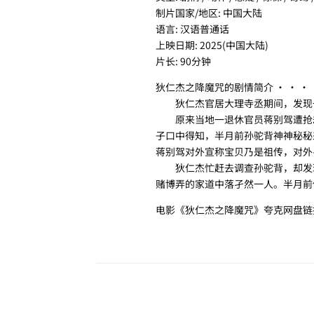
制片国家/地区: 中国大陆
语言: 汉语普通话
上映日期: 2025(中国大陆)
片长: 90分钟
狄仁杰之降魔咒的剧情简介 · · · ·
狄仁杰官居大理寺丞期间，发现
原来当地一退休官员蒋别驾遭抢劫
子口中得知，半月前孙驼背神神秘秘
蒋别驾对外宣称宝贝乃是祖传，对外
狄仁杰忙赶去调查孙驼背，却发现
赌博弄的家道中落孑然一人。半月前他
电影《狄仁杰之降魔咒》夸克网盘链