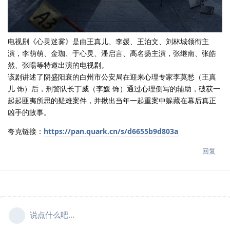
电视剧《心灵迷雾》是由王真儿、李媛、王泊文、刘林城领衔主
演，李萌萌、金珈、于心灵、潘启言、高名扬主演，张继南、张皓
然、张暘等特邀出演的电视剧。
该剧讲述了阴盛阳衰的白州市公安局在迎来心理专家李莫愁（王真
儿 饰）后，刑警队长丁威（李媛 饰）通过心理侧写的辅助，破获一
起起匪夷所思的疑难案件，并揪出当年一起重案中躲藏在幕后真正
凶手的故事。
夸克链接：
https://pan.quark.cn/s/d6655b9d803a
回复
说点什么吧...