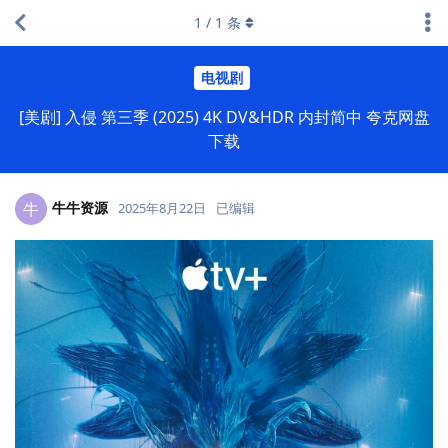
1
/
1
条
电视剧
[美剧] 入侵 第三季 (2025) 4K DV&HDR 内封简中 夸克网盘
下载
牛牛资源
牛
2025年8月22日
已编辑