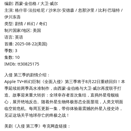
编剧: 西蒙·金伯格 / 大卫·威尔
主演: 格什菲·法拉哈尼 / 沙米尔·安德森 / 忽那汐里 / 比利·巴瑞特 /
伊川东吾
类型: 剧情 / 科幻 / 奇幻
制片国家/地区: 美国
语言: 英语
首播: 2025-08-22(美国)
季数: 3
集数: 10
IMDb: tt30825175
入侵 第三季的剧情介绍：
Apple TV+科幻巨制《全面入侵》第三季将于8月22日重磅回归！本
季延续前两季高水准制作，由西蒙·金伯格与大卫·威尔再度联手打
造。故事迎来重大转折：全球幸存者首次集结，直捣外星母舰核
心，展开绝地反击。随着外星生物终极形态全面显现，人类文明面
临空前危机。每周五更新一集，带你体验最震撼的外星入侵史诗，
见证这场关乎地球存亡的终极之战！
美剧《入侵 第三季》夸克网盘链接：