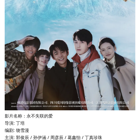
影片名称：永不失联的爱
导演: 丁培
编剧: 饶雪漫
主演: 郭俊辰 / 孙伊涵 / 周彦辰 / 葛鑫怡 / 丁真珍珠