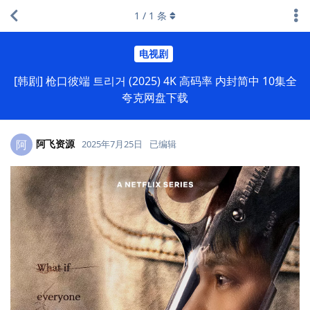
1
/
1
条
电视剧
[韩剧] 枪口彼端 트리거 (2025) 4K 高码率 内封简中 10集全
夸克网盘下载
阿飞资源
阿
2025年7月25日
已编辑