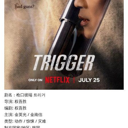
剧名：枪口彼端 트리거
导演: 权吾胜
编剧: 权吾胜
主演: 金英光 / 金南佶
类型: 动作 / 惊悚 / 灾难
制片国家/地区: 韩国