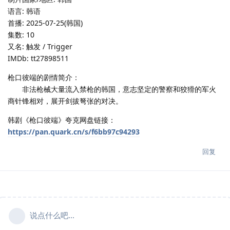
语言: 韩语
首播: 2025-07-25(韩国)
集数: 10
又名: 触发 / Trigger
IMDb: tt27898511
枪口彼端的剧情简介：
非法枪械大量流入禁枪的韩国，意志坚定的警察和狡猾的军火
商针锋相对，展开剑拔弩张的对决。
韩剧《枪口彼端》夸克网盘链接：
https://pan.quark.cn/s/f6bb97c94293
回复
说点什么吧...