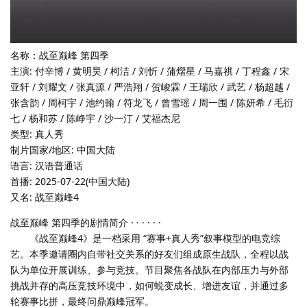
名称：战至巅峰 第四季
主演: 付辛博 / 黄明昊 / 柯洁 / 刘忻 / 蒲熠星 / 马嘉祺 / 丁程鑫 / 宋
亚轩 / 刘耀文 / 张真源 / 严浩翔 / 贺峻霖 / 王瑞欣 / 武艺 / 杨超越 /
张含韵 / 周柯宇 / 池约翰 / 符龙飞 / 曾雪瑶 / 周一围 / 陈妍希 / 毛衍
七 / 杨和苏 / 陈峥宇 / 沙一汀 / 艾福杰尼
类型: 真人秀
制片国家/地区: 中国大陆
语言: 汉语普通话
首播: 2025-07-22(中国大陆)
又名: 战至巅峰4
战至巅峰 第四季的剧情简介 · · · · · ·
《战至巅峰4》是一档采用 “赛事+真人秀”叙事模型的电竞综
艺。本季邀请圈内自带社交关系的好友们组成原生战队，全程以战
队为单位开展训练、参与竞技。节目聚焦各战队在内部压力与外部
挑战并存的高压竞技环境中，如何蜕变成长、增进友谊，并通过多
轮赛事比拼，最终问鼎巅峰冠军。