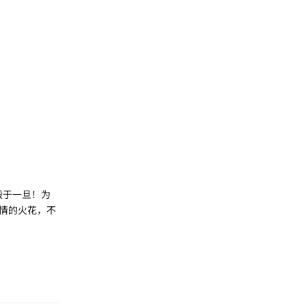
毁于一旦！为
情的火花，不
回复