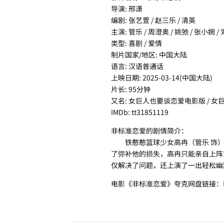
导演: 邢潇
编剧: 张艺萱 / 赵三乐 / 清英
主演: 管乐 / 周澄奥 / 姚弛 / 张小婉 /
类型: 喜剧 / 爱情
制片国家/地区: 中国大陆
语言: 汉语普通话
上映日期: 2025-03-14(中国大陆)
片长: 95分钟
又名: 女巨人也要谈恋爱电影版 / 女巨人也要
IMDb: tt31851119
非标准恋爱的剧情简介：
铁憨憨篮球少女高冉（管乐 饰）一
了弥补他的损失，高冉只能亲自上阵
仅解决了问题，还上演了一出轻松幽
电影《非标准恋爱》夸克网盘链接：