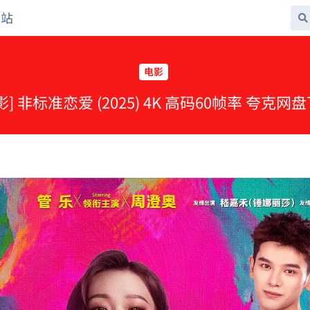
网站
电影
影] 非标准恋爱 (2025) 4K 高码60帧率 夸克网