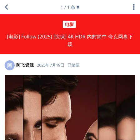
1
/
1
条
电影
[电影] Follow (2025) [惊悚] 4K HDR 内封简中 夸克网盘下
载
阿飞资源
阿
2025年7月19日
已编辑