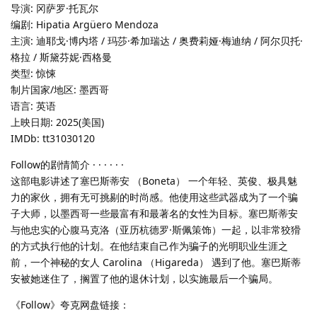
导演: 冈萨罗·托瓦尔
编剧: Hipatia Argüero Mendoza
主演: 迪耶戈·博内塔 / 玛莎·希加瑞达 / 奥费莉娅·梅迪纳 / 阿尔贝托·
格拉 / 斯黛芬妮·西格曼
类型: 惊悚
制片国家/地区: 墨西哥
语言: 英语
上映日期: 2025(美国)
IMDb: tt31030120
Follow的剧情简介 · · · · · ·
这部电影讲述了塞巴斯蒂安 （Boneta） 一个年轻、英俊、极具魅
力的家伙，拥有无可挑剔的时尚感。他使用这些武器成为了一个骗
子大师，以墨西哥一些最富有和最著名的女性为目标。塞巴斯蒂安
与他忠实的心腹马克洛（亚历杭德罗·斯佩策饰）一起，以非常狡猾
的方式执行他的计划。在他结束自己作为骗子的光明职业生涯之
前，一个神秘的女人 Carolina （Higareda） 遇到了他。塞巴斯蒂
安被她迷住了，搁置了他的退休计划，以实施最后一个骗局。
《Follow》夸克网盘链接：