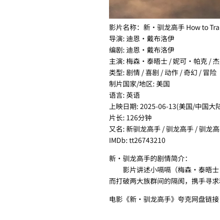
影片名称：新·驯龙高手 How to Train 
导演: 迪恩·戴布洛伊
编剧: 迪恩·戴布洛伊
主演: 梅森·泰晤士 / 妮可·帕克 /
类型: 剧情 / 喜剧 / 动作 / 奇幻 / 冒险
制片国家/地区: 美国
语言: 英语
上映日期: 2025-06-13(美国/中国大陆) 
片长: 126分钟
又名: 新驯龙高手 / 驯龙高手 / 驯龙高手真人版 
IMDb: tt26743210
新·驯龙高手的剧情简介：
影片讲述小嗝嗝（梅森·泰晤士 Ma
而打破两大族群间的隔阂，携手寻求
电影《新·驯龙高手》夸克网盘链接