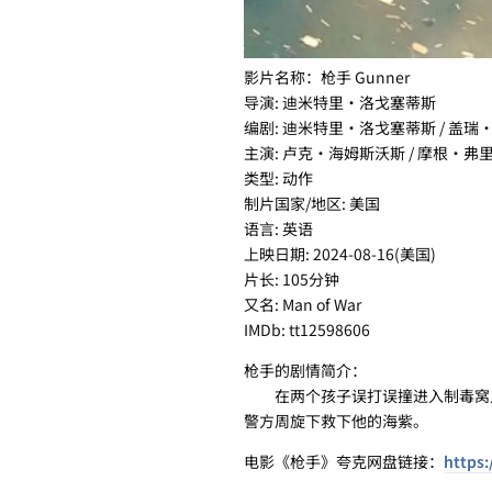
影片名称：枪手 Gunner
导演: 迪米特里·洛戈塞蒂斯
编剧: 迪米特里·洛戈塞蒂斯 / 盖
主演: 卢克·海姆斯沃斯 / 摩根·弗里
类型: 动作
制片国家/地区: 美国
语言: 英语
上映日期: 2024-08-16(美国)
片长: 105分钟
又名: Man of War
IMDb: tt12598606
枪手的剧情简介：
在两个孩子误打误撞进入制毒窝点被
警方周旋下救下他的海紫。
电影《枪手》夸克网盘链接：
https