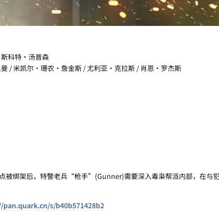
瑞·斯科特·汤普森
曼 / 米凯尔·珊农·詹金斯 / 尤利亚·克拉斯 / 肖恩·罗杰斯
绑架后，特警老兵“枪手”(Gunner)需要深入毒枭帮派内部，在与
://pan.quark.cn/s/b40b571428b2