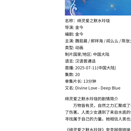
名称：缔灵爱之默水玲珑
导演: 金今
编剧: 金今
主演: 魏茹晨 / 郝祥海 / 阎么么 / 陈张
类型: 动画
制片国家/地区: 中国大陆
语言: 汉语普通话
首播: 2025-07-11(中国大陆)
集数: 20
单集片长: 13分钟
又名: Divine Love - Deep Blue
缔灵爱之默水玲珑的剧情简介
万物皆有灵，自然之力汇聚成了各
了伤害。人类少女遇到了来自水底的
寻找属于自己的力量。她相信人类也
《缔灵爱之默水玲珑》夸克网盘链接