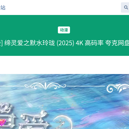
网站
动漫
] 缔灵爱之默水玲珑 (2025) 4K 高码率 夸克