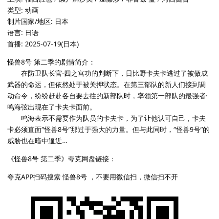
类型: 动画
制片国家/地区: 日本
语言: 日语
首播: 2025-07-19(日本)
怪兽8号 第二季的剧情简介：
在防卫队长官·四之宫功的判断下，日比野卡夫卡逃过了被做成
武器的命运，但依然处于被关押状态。在第三部队的新人们接到调
动命令，纷纷赶赴各自要去往的新部队时，率领第一部队的最强者·
鸣海弦出现在了卡夫卡面前。
鸣海表示不需要作为队员的卡夫卡，为了让他认可自己，卡夫
卡必须直面“怪兽8号”那过于强大的力量。但与此同时，“怪兽9号”的
威胁也在暗中逼近…
《怪兽8号 第二季》夸克网盘链接：
夸克APP扫码搜索 怪兽8号 ，不要用微信扫，微信扫不开