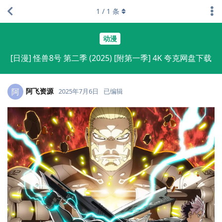
1
/
1
条
动漫
[日漫] 怪兽8号 第二季 (2025) [附第一季] 4K 夸克网盘下载
阿飞资源
阿
2025年7月6日
已编辑