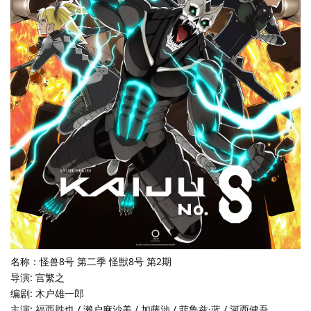
名称：怪兽8号 第二季 怪獣8号 第2期
导演: 宫繁之
编剧: 木户雄一郎
主演: 福西胜也 / 濑户麻沙美 / 加藤涉 / 菲鲁兹·蓝 / 河西健吾