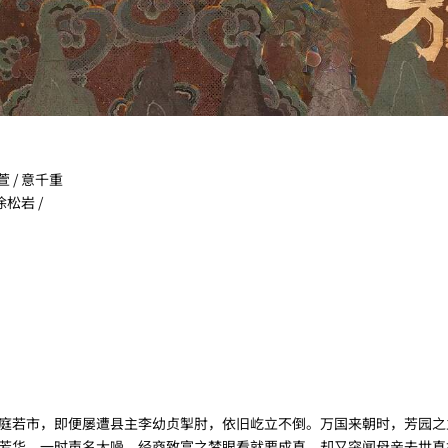
萱 / 意千重
涂松岩 /
若市，即便屡遭县主李幼贞掣肘，依旧屹立不倒。万国来朝时，芳园之
芳华，一时声名大噪。经商致富之梦眼看就要成真，却又突闻母亲去世真