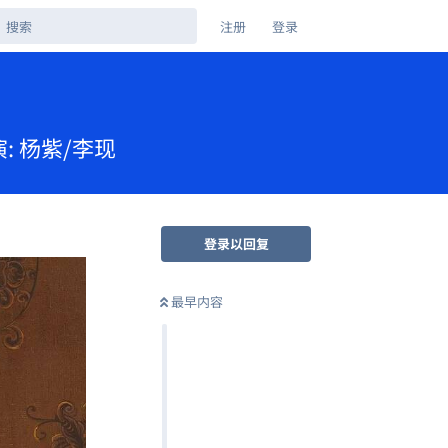
注册
登录
演: 杨紫/李现
登录以回复
最早内容