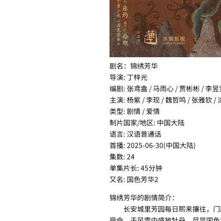
剧名：锦绣芳华
导演: 丁梓光
编剧: 张鸢盎 / 马雨心 / 贾彬彬 / 李昱
主演: 杨紫 / 李现 / 魏哲鸣 / 张雅钦 / 
类型: 剧情 / 爱情
制片国家/地区: 中国大陆
语言: 汉语普通话
首播: 2025-06-30(中国大陆)
集数: 24
单集片长: 45分钟
又名: 国色芳华2
锦绣芳华的剧情简介：
长安城里芳园每日熙来攘往，门庭
受命，于风雪中盛放牡丹，尽显国色