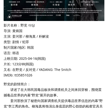
影片名称：野党 야당
导演: 黄炳国
主演: 姜河那 / 柳海真 / 朴解浚
类型: 剧情 / 犯罪
制片国家/地区: 韩国
语言: 韩语
上映日期: 2025-04-16(韩国)
片长: 123分钟(韩国)
又名: 在野党 / 反对党 / YADANG: The Snitch
IMDb: tt35851026
野党的剧情简介：
讲述了在大韩民国毒品板块和调查机关之间来回穿梭，围绕震
撼毒品世界的内幕“野党”展开的故事。
姜河那扮演了秘密向国家调查机关提供毒品世界信息的内幕“野
党”李江秀的角色。柳海真将饰演出身底层的野心勃勃的检察官具关