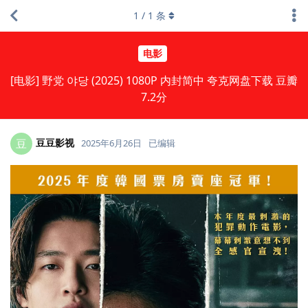
1
/
1
条
电影
[电影] 野党 야당 (2025) 1080P 内封简中 夸克网盘下载 豆瓣
7.2分
豆豆影视
豆
2025年6月26日
已编辑