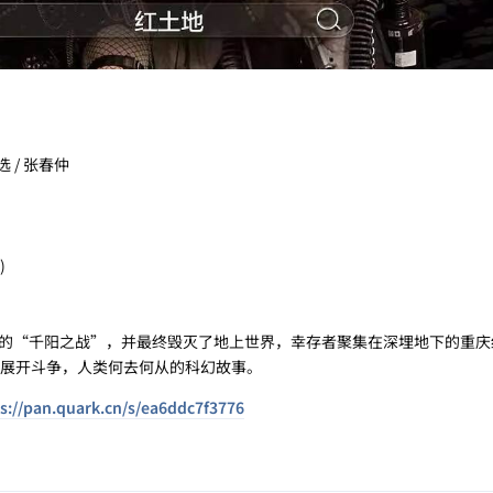
选 / 张春仲
)
“千阳之战”，并最终毁灭了地上世界，幸存者聚集在深埋地下的重庆
族展开斗争，人类何去何从的科幻故事。
s://pan.quark.cn/s/ea6ddc7f3776