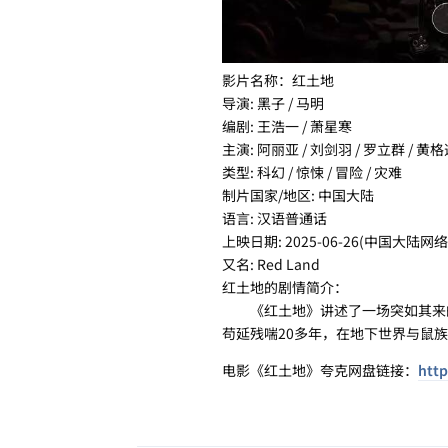
影片名称：红土地
导演: 黑子 / 马明
编剧: 王浩一 / 萧星寒
主演: 阿丽亚 / 刘剑羽 / 罗立群 / 黄格
类型: 科幻 / 惊悚 / 冒险 / 灾难
制片国家/地区: 中国大陆
语言: 汉语普通话
上映日期: 2025-06-26(中国大陆网络
又名: Red Land
红土地的剧情简介：
《红土地》讲述了一场突如其来的
苟延残喘20多年，在地下世界与鼠
电影《红土地》夸克网盘链接：
http