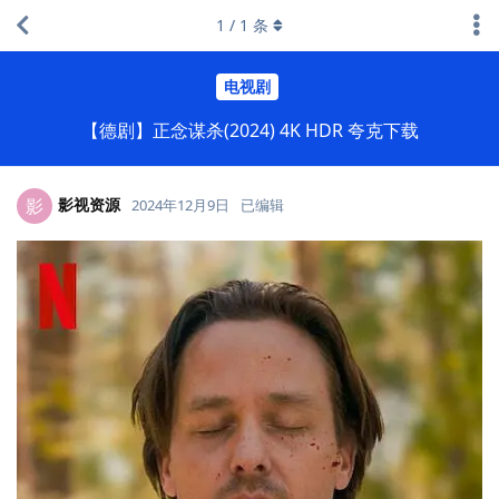
1
/
1
条
电视剧
【德剧】正念谋杀(2024) 4K HDR 夸克下载
影视资源
影
2024年12月9日
已编辑