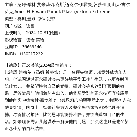
主演：汤姆·希林,艾米莉·考克斯,迈克尔·伊霍夫,萨沙·亚历山大·吉尔
萨克,Amer El-Erwadi,Pamuk Pilavci,Viktoria Schreiber
类型：喜剧,悬疑,惊悚,犯罪
制片地区：德国
上映时间：2024-10-31(德国)
影视语言：德语,英语
豆瓣ID：36669246
IMDb：tt30217222
【德剧】正念谋杀(2024)剧情简介：
比约恩·迪梅尔（汤姆·希林饰）是一名顶尖律师，却意外成为杀人
犯。他试图通过正念研讨会来更好地平衡工作与生活，花更多时间
陪伴女儿，并希望挽救自己的婚姻。研讨会确实达到了预期的效
果，尽管效果与他想象的有出入。他将新学到的正念技巧直接应用
到他的客户德拉甘·塞戈维奇（残忍粗心的黑手党老大，由萨沙·吉尔
萨克饰演）的身上，结果让警方以及整个黑帮家族都对他展开追
捕。尽管情况紧张，比约恩却能保持冷静，并彻底重组自己的生
活。如果现在需要几起谋杀来解决他的问题，那么这也只是他全新
正念生活的自然结果。