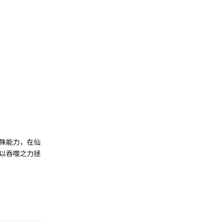
殊能力，在仙
以吞噬之力拯
回复