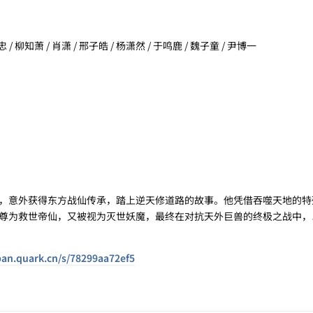
 / 柳知萧 / 肖潇 / 邢子皓 / 杨潇然 / 于鸣鹿 / 魏子童 / 尹博一
，意外获得东方战仙传承，踏上逆天修道路的故事。他凭借吞噬天地的特
尊为救世帝仙，又被视为灭世妖魔，最终在对抗天外巨兽的终极之战中，
pan.quark.cn/s/78299aa72ef5