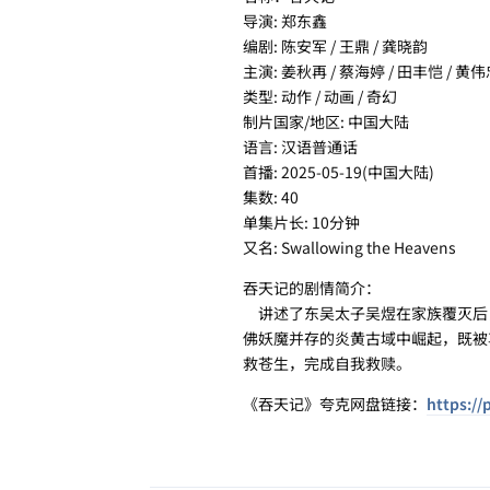
导演: 郑东鑫
编剧: 陈安军 / 王鼎 / 龚晓韵
主演: 姜秋再 / 蔡海婷 / 田丰恺 / 黄伟忠
类型: 动作 / 动画 / 奇幻
制片国家/地区: 中国大陆
语言: 汉语普通话
首播: 2025-05-19(中国大陆)
集数: 40
单集片长: 10分钟
又名: Swallowing the Heavens
吞天记的剧情简介：
讲述了东吴太子吴煜在家族覆灭后
佛妖魔并存的炎黄古域中崛起，既被
救苍生，完成自我救赎。
《吞天记》夸克网盘链接：
https://