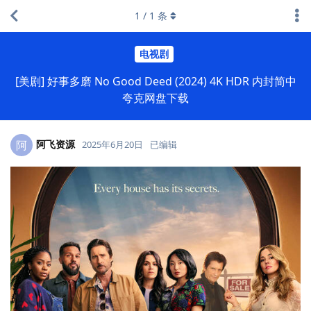
1
/
1
条
电视剧
[美剧] 好事多磨 No Good Deed (2024) 4K HDR 内封简中
夸克网盘下载
阿飞资源
阿
2025年6月20日
已编辑