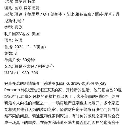
导演: 西尔弗·特里
编剧: 丽兹·费尔德曼
主演: 琳达·卡德里尼 / O·T·法格本 / 艾比·雅各布森 / 丽莎·库卓 / 丹
尼斯·利瑞 /
类型: 喜剧
制片国家/地区: 美国
语言: 英语
首播: 2024-12-12(美国)
集数: 8
单集片长: 30分钟
又名: 总是不太好 / 别有居心
IMDb: tt19891306
好事多磨的剧情简介：莉迪亚(Lisa Kudrow 饰)和保罗(Ray
Romano 饰)决定告别空荡荡的家，开始新的生活。他们把自己20世
纪20年代西班牙风格的别墅挂牌出售了，这座美丽的别墅位于洛杉
矶最令人向往的街区之一，一场房地产狂潮也由此展开。多个家庭
竞相购买他们认为的梦幻之家，坚信这座房子能够解决他们各自截
然不同的问题。莉迪亚和保罗则深知，有时你的梦想之家可能会变
成一场真正的噩梦。在保罗和莉迪亚竭力掩盖他们久居的这所房子