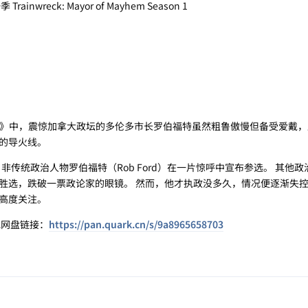
wreck: Mayor of Mayhem Season 1
搞市长》中，震惊加拿大政坛的多伦多市长罗伯福特虽然粗鲁傲慢但备受爱戴
的导火线。
非传统政治人物罗伯福特（Rob Ford）在一片惊呼中宣布参选。 其他
胜选，跌破一票政论家的眼镜。 然而，他才执政没多久，情况便逐渐失
高度关注。
克网盘链接：
https://pan.quark.cn/s/9a8965658703