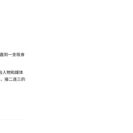
，直到一支吸食
政治人物和媒体
控，接二连三的
回复