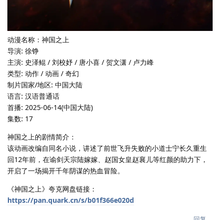
动漫名称：神国之上
导演: 徐铮
主演: 史泽鲲 / 刘校妤 / 唐小喜 / 贺文潇 / 卢力峰
类型: 动作 / 动画 / 奇幻
制片国家/地区: 中国大陆
语言: 汉语普通话
首播: 2025-06-14(中国大陆)
集数: 17
神国之上的剧情简介：
该动画改编自同名小说，讲述了前世飞升失败的小道士宁长久重生
回12年前，在谕剑天宗陆嫁嫁、赵国女皇赵襄儿等红颜的助力下，
开启了一场揭开千年阴谋的热血冒险。
《神国之上》夸克网盘链接：
https://pan.quark.cn/s/b01f366e020d
回复