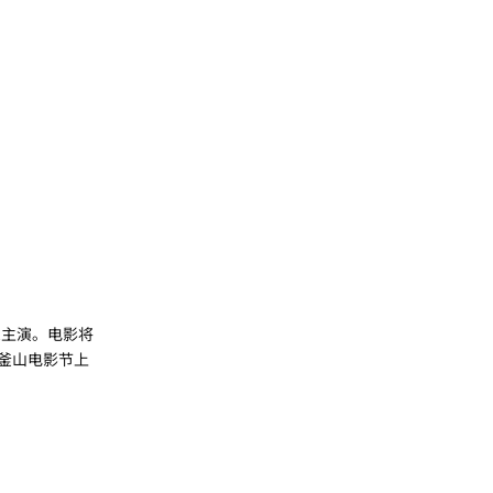
主演。电影将
在釜山电影节上
回复