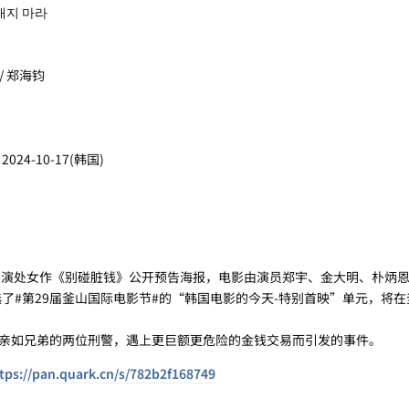
대지 마라
 / 郑海钧
2024-10-17(韩国)
演处女作《别碰脏钱》公开预告海报，电影由演员郑宇、金大明、朴炳恩
选了#第29届釜山国际电影节#的“韩国电影的今天-特别首映”单元，将
如兄弟的两位刑警，遇上更巨额更危险的金钱交易而引发的事件。
tps://pan.quark.cn/s/782b2f168749