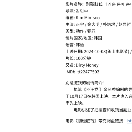
影片名称：别碰脏钱 더러운 돈에 손
导演: 김민수
编剧: Kim Min-soo
主演: 正宇 / 金大明 / 朴炳垠 / 赵显哲
类型: 动作 / 犯罪
制片国家/地区: 韩国
语言: 韩语
上映日期: 2024-10-03(釜山电影节) / 
片长: 100分钟
又名: Dirty Money
IMDb: tt22477502
别碰脏钱的剧情简介：
执笔《不汗党 》金民秀编剧的导
于10月17日在韩国上映。本片也入
率先上映。
电影讲述了把搜查和收钱当副业亲
电影《别碰脏钱》夸克网盘链接：
ht