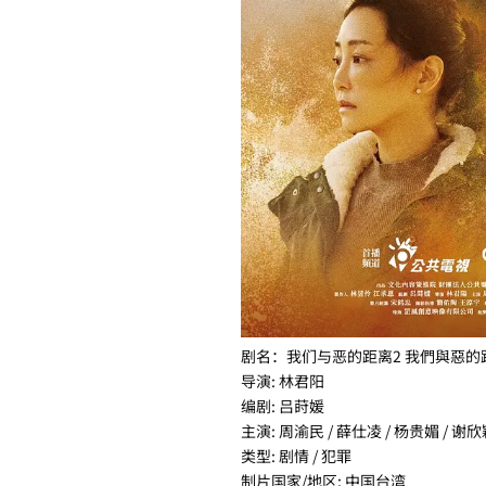
剧名：我们与恶的距离2 我們與惡的
导演: 林君阳
编剧: 吕莳媛
主演: 周渝民 / 薛仕凌 / 杨贵媚 / 谢欣
类型: 剧情 / 犯罪
制片国家/地区: 中国台湾