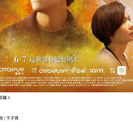
距離Ⅱ
颖 / 于子育