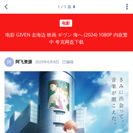
1
/
1
条
电影
电影 GIVEN 去海边 映画 ギヴン 海へ (2024) 1080P 内嵌繁
中 夸克网盘下载
阿飞资源
阿
2025年6月6日
已编辑