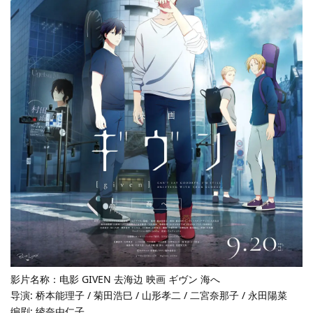
影片名称：电影 GIVEN 去海边 映画 ギヴン 海へ
导演: 桥本能理子 / 菊田浩巳 / 山形孝二 / 二宮奈那子 / 永田陽菜
编剧: 绫奈由仁子