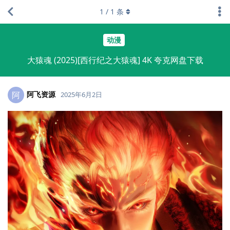
1
/
1
条
动漫
大猿魂 (2025)[西行纪之大猿魂] 4K 夸克网盘下载
阿飞资源
阿
2025年6月2日