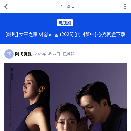
1
/
1
条
电视剧
[韩剧] 女王之家 여왕의 집 (2025) [内封简中] 夸克网盘下载
阿飞资源
阿
2025年5月27日
已编辑