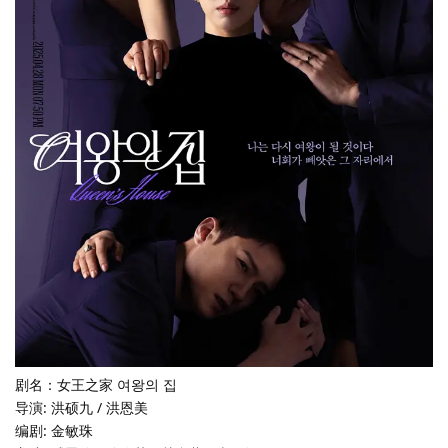
剧名：女王之家 여왕의 집
导演: 洪硕九 / 洪恩美
编剧: 金敏珠