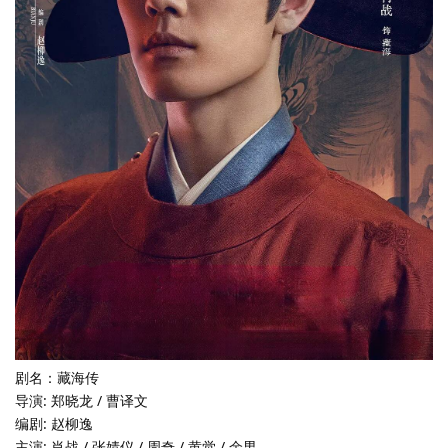
剧名：藏海传
导演: 郑晓龙 / 曹译文
编剧: 赵柳逸
主演: 肖战 / 张婧仪 / 周奇 / 黄觉 / 余男