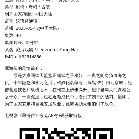
类型: 剧情 / 奇幻 / 古装
制片国家/地区: 中国大陆
语言: 汉语普通话
首播: 2025-05-18(中国大陆)
集数: 40
单集片长: 45分钟
又名: 藏海戏麟 / Legend of Zang Hai
IMDb: tt32514856
藏海传的剧情简介：
原是大雍国钦天监监正蒯铎之子稚奴，一夜之间身负血海之
仇。十年隐忍和学习之后，稚奴化名藏海（肖战 饰）回到京城，凭
借营造技艺和纵横之术，在朝堂上步步高升。他将当年灭门真相公
之于众、一雪冤屈，也在逐渐成长中，看到了朝堂的陋习。最终，
为了国家安定和百姓安居乐业，藏海协助大雍消弭了战争。
电视剧《藏海传》夸克APP扫码获取链接：