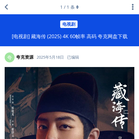
1
/
1
条
电视剧
[电视剧] 藏海传 (2025) 4K 60帧率 高码 夸克网盘下载
夸克资源
夸
2025年5月18日
已编辑