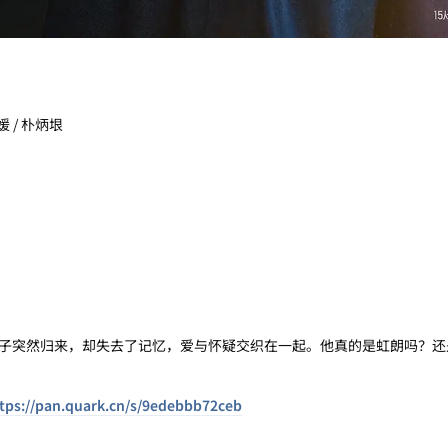
媛 / 朴炳垠
突然归来，却失去了记忆，爱与怀疑交织在一起。他真的是虹朗吗？还
tps://pan.quark.cn/s/9edebbb72ceb