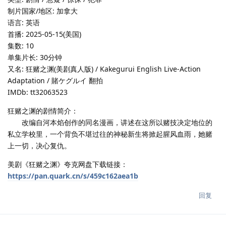
制片国家/地区: 加拿大
语言: 英语
首播: 2025-05-15(美国)
集数: 10
单集片长: 30分钟
又名: 狂赌之渊(美剧真人版) / Kakegurui English Live-Action
Adaptation / 賭ケグルイ 翻拍
IMDb: tt32063523
狂赌之渊的剧情简介：
改编自河本焰创作的同名漫画，讲述在这所以赌技决定地位的
私立学校里，一个背负不堪过往的神秘新生将掀起腥风血雨，她赌
上一切，决心复仇。
美剧《狂赌之渊》夸克网盘下载链接：
https://pan.quark.cn/s/459c162aea1b
回复